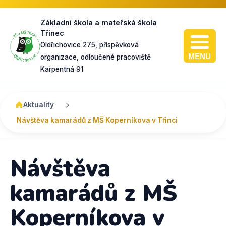
Základní škola a mateřská škola
Třinec
Oldřichovice 275, příspěvková
MENU
organizace, odloučené pracoviště
Karpentná 91
Zahradní slavnost k 90. výročí školy v Karpentné
Návštěva kamarádů z MŠ Koperníkova v Třinci
Mother’s Day aneb sportovní odpoledne pro maminky s dětmi
Karnevalové hrátky s klauníkem Edou "neposedou"
Aktuality
Návštěva kamarádů z MŠ Koperníkova v Třinci
Návštěva
kamarádů z MŠ
Koperníkova v