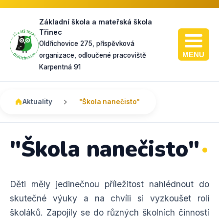
Základní škola a mateřská škola
Třinec
Oldřichovice 275, příspěvková
MENU
organizace, odloučené pracoviště
Karpentná 91
Zahradní slavnost k 90. výročí školy v Karpentné
Návštěva kamarádů z MŠ Koperníkova v Třinci
Mother’s Day aneb sportovní odpoledne pro maminky s dětmi
Karnevalové hrátky s klauníkem Edou "neposedou"
Aktuality
"Škola nanečisto"
"Škola nanečisto"
Děti měly jedinečnou příležitost nahlédnout do
skutečné výuky a na chvíli si vyzkoušet roli
školáků. Zapojily se do různých školních činností