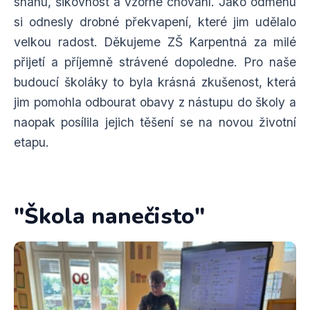
snahu, šikovnost a vzorné chování. Jako odměnu
si odnesly drobné překvapení, které jim udělalo
velkou radost. Děkujeme ZŠ Karpentná za milé
přijetí a příjemně strávené dopoledne. Pro naše
budoucí školáky to byla krásná zkušenost, která
jim pomohla odbourat obavy z nástupu do školy a
naopak posílila jejich těšení se na novou životní
etapu.
"Škola nanečisto"