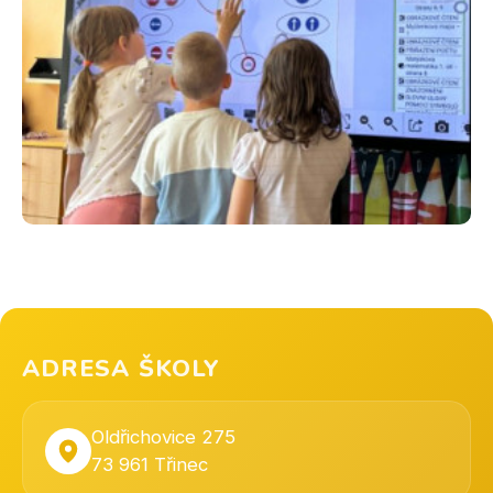
ADRESA ŠKOLY
Oldřichovice 275
73 961 Třinec